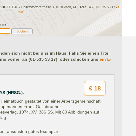
LÜGEL E.U.
• Helferstorferstrasse 3, 1010 Wien, AT •
Tel.:
+43 (0)1 535 53 17 •
E-
Mail
HE:
en sich nicht bei uns im Haus. Falls Sie einen Titel
 uns vorher an (01-535 53 17), oder schicken uns
ein E-
€
18
S (HRSG.):
 Heimatbuch gestaltet von einer Arbeitsgemeinschaft
hauptmannes Franz Gallnbrunner.
desverlag, 1974.
XV, 386 SS. Mit 80 Abbildungen auf
lag.
en, ansonsten gutes Exemplar.