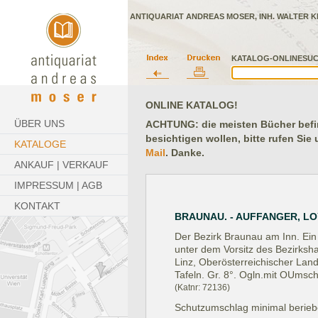
ANTIQUARIAT ANDREAS MOSER, INH. WALTER K
KATALOG-ONLINESUC
ONLINE KATALOG!
ÜBER UNS
ACHTUNG: die meisten Bücher befind
besichtigen wollen, bitte rufen Sie
KATALOGE
Mail
. Danke.
ANKAUF | VERKAUF
IMPRESSUM | AGB
KONTAKT
BRAUNAU. - AUFFANGER, LOY
Der Bezirk Braunau am Inn. Ein
unter dem Vorsitz des Bezirks
Linz, Oberösterreichischer Lan
Tafeln. Gr. 8°. Ogln.mit OUmsch
(Katnr: 72136)
Schutzumschlag minimal berieb