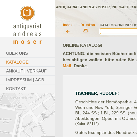
ANTIQUARIAT ANDREAS MOSER, INH. WALTER K
KATALOG-ONLINESUC
ONLINE KATALOG!
ÜBER UNS
ACHTUNG: die meisten Bücher befind
besichtigen wollen, bitte rufen Sie
KATALOGE
Mail
. Danke.
ANKAUF | VERKAUF
IMPRESSUM | AGB
KONTAKT
TISCHNER, RUDOLF:
Geschichte der Homöopathie. 4 
Wien und New York, Springer-Ve
Bl., 244 SS.; 1 Bl., 229 SS. (neu
Abbildungen. Opbd. mit OUmsc
(Katnr: 82112)
Gutes Exemplar des Neudrucks