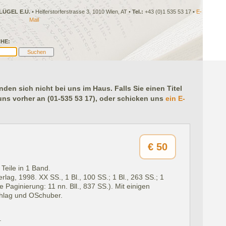
LÜGEL E.U.
• Helferstorferstrasse 3, 1010 Wien, AT •
Tel.:
+43 (0)1 535 53 17 •
E-
Mail
HE:
en sich nicht bei uns im Haus. Falls Sie einen Titel
 uns vorher an (01-535 53 17), oder schicken uns
ein E-
€
50
Teile in 1 Band.
rlag, 1998.
XX SS., 1 Bl., 100 SS.; 1 Bl., 263 SS.; 1
e Paginierung: 11 nn. Bll., 837 SS.). Mit einigen
hlag und OSchuber.
.