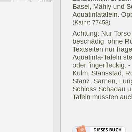
Basel, Mähly und Sc
Aquatintatafeln. Op
(Katnr: 77458)
Achtung: Nur Torso
beschädig, ohne Rü
Textseiten nur frag
Aquatinta-Tafeln st
oder fingerfleckig. 
Kulm, Stansstad, R
Stanz, Sarnen, Lung
Schloss Schadau u.s
Tafeln müssten auc