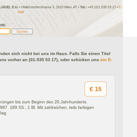
LÜGEL E.U.
• Helferstorferstrasse 3, 1010 Wien, AT •
Tel.:
+43 (0)1 535 53 17 •
E-
Mail
HE:
en sich nicht bei uns im Haus. Falls Sie einen Titel
 uns vorher an (01-535 53 17), oder schicken uns
ein E-
€
15
prüngen bis zum Beginn des 20.Jahrhunderts.
1987.
189 SS., 1 Bl. Mit zahlreichen, teils farbigen
lag.