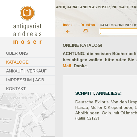
ANTIQUARIAT ANDREAS MOSER, INH. WALTER K
KATALOG-ONLINESUC
ONLINE KATALOG!
ÜBER UNS
ACHTUNG: die meisten Bücher befind
besichtigen wollen, bitte rufen Sie
KATALOGE
Mail
. Danke.
ANKAUF | VERKAUF
IMPRESSUM | AGB
KONTAKT
SCHMITT, ANNELIESE:
Deutsche Exlibris. Von den Urs
Hanau, Müller & Kiepenheuer, 
Abbildungen. Ogln. mit OUmsch
(Katnr: 52127)