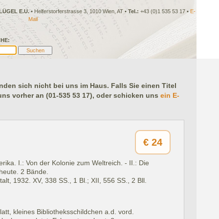
LÜGEL E.U.
• Helferstorferstrasse 3, 1010 Wien, AT •
Tel.:
+43 (0)1 535 53 17 •
E-
Mail
HE:
en sich nicht bei uns im Haus. Falls Sie einen Titel
 uns vorher an (01-535 53 17), oder schicken uns
ein E-
€
24
ika. I.: Von der Kolonie zum Weltreich. - II.: Die
heute. 2 Bände.
alt, 1932.
XV, 338 SS., 1 Bl.; XII, 556 SS., 2 Bll.
att, kleines Bibliotheksschildchen a.d. vord.