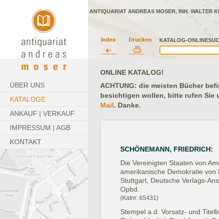
ANTIQUARIAT ANDREAS MOSER, INH. WALTER K
KATALOG-ONLINESUC
ONLINE KATALOG!
ÜBER UNS
ACHTUNG: die meisten Bücher befind
besichtigen wollen, bitte rufen Sie
KATALOGE
Mail
. Danke.
ANKAUF | VERKAUF
IMPRESSUM | AGB
KONTAKT
SCHÖNEMANN, FRIEDRICH:
Die Vereinigten Staaten von Amer
amerikanische Demokratie von 
Stuttgart, Deutsche Verlags-Anst
Opbd.
(Katnr: 65431)
Stempel a.d. Vorsatz- und Titelbl