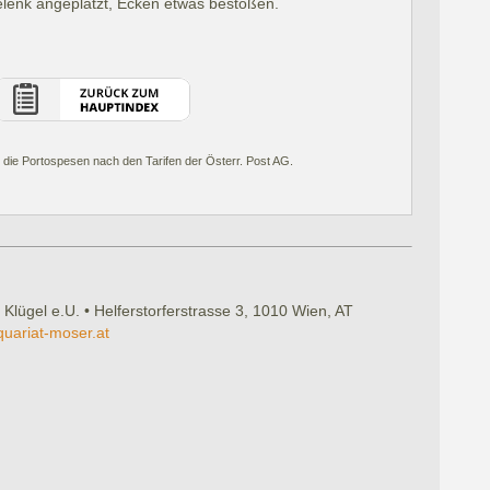
lenk angeplatzt, Ecken etwas bestoßen.
 die Portospesen nach den Tarifen der Österr. Post AG.
 Klügel e.U. • Helferstorferstrasse 3, 1010 Wien, AT
quariat-moser.at