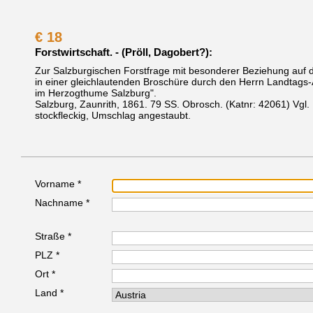
€
18
Forstwirtschaft. - (Pröll, Dagobert?):
Zur Salzburgischen Forstfrage mit besonderer Beziehung auf d
in einer gleichlautenden Broschüre durch den Herrn Landtags-A
im Herzogthume Salzburg".
Salzburg, Zaunrith, 1861.
79 SS. Obrosch.
(Katnr: 42061)
Vgl.
stockfleckig, Umschlag angestaubt.
Vorname *
Nachname *
Straße *
PLZ *
Ort *
Land *