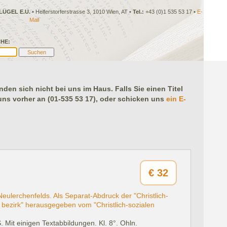
LÜGEL E.U.
• Helferstorferstrasse 3, 1010 Wien, AT •
Tel.:
+43 (0)1 535 53 17 •
E-
Mail
HE:
en sich nicht bei uns im Haus. Falls Sie einen Titel
 uns vorher an (01-535 53 17), oder schicken uns
ein E-
€
32
eulerchenfelds. Als Separat-Abdruck der "Christlich-
 bezirk" herausgegeben vom "Christlich-sozialen
. Mit einigen Textabbildungen. Kl. 8°. Ohln.