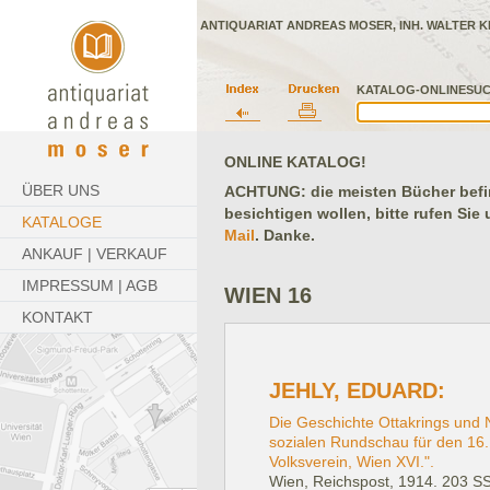
ANTIQUARIAT ANDREAS MOSER, INH. WALTER K
KATALOG-ONLINESUC
ONLINE KATALOG!
ÜBER UNS
ACHTUNG: die meisten Bücher befind
besichtigen wollen, bitte rufen Sie
KATALOGE
Mail
. Danke.
ANKAUF | VERKAUF
IMPRESSUM | AGB
WIEN 16
KONTAKT
JEHLY, EDUARD:
Die Geschichte Ottakrings und N
sozialen Rundschau für den 16.
Volksverein, Wien XVI.".
Wien, Reichspost, 1914.
203 SS