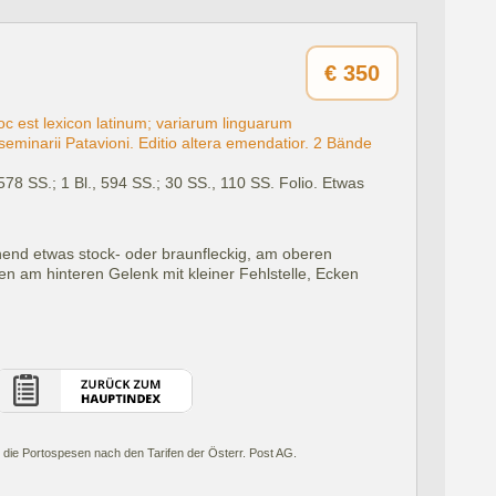
€
350
c est lexicon latinum; variarum linguarum
seminarii Patavioni. Editio altera emendatior. 2 Bände
, 578 SS.; 1 Bl., 594 SS.; 30 SS., 110 SS. Folio. Etwas
end etwas stock- oder braunfleckig, am oberen
en am hinteren Gelenk mit kleiner Fehlstelle, Ecken
 die Portospesen nach den Tarifen der Österr. Post AG.