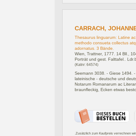
CARRACH, JOHANNES
Thesaurus linguarum: Latine ac 
methodo consueta collectus atq
adornatus. 3 Bände.
Wien, Trattner, 1777.
14 Bll., 1
Porträt und gest. Falttafel.. Ldr
(Katnr: 64574)
Seemann 3038. - Giese 1494. - 
lateinische - deutsche und deut
Notarum Romanarum ac Literaru
braunfleckig, Ecken etwas bes
.Zusätzlich zum Kaufpreis verrechnen wir