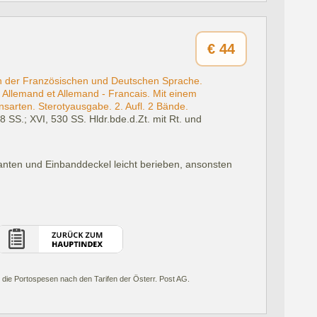
€
44
h der Französischen und Deutschen Sprache.
 Allemand et Allemand - Francais. Mit einem
arten. Sterotyausgabe. 2. Aufl. 2 Bände.
78 SS.; XVI, 530 SS. Hldr.bde.d.Zt. mit Rt. und
anten und Einbanddeckel leicht berieben, ansonsten
 die Portospesen nach den Tarifen der Österr. Post AG.