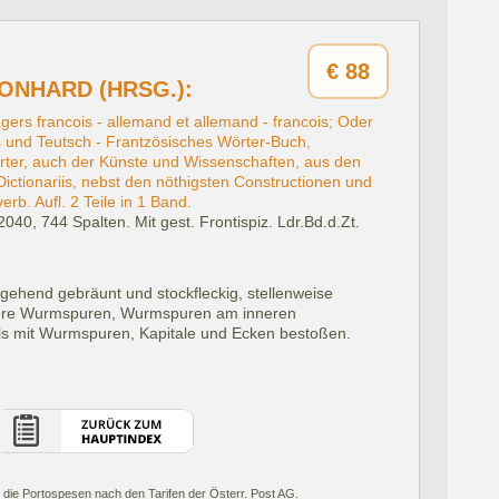
€
88
ONHARD (HRSG.):
ers francois - allemand et allemand - francois; Oder
 und Teutsch - Frantzösisches Wörter-Buch,
rter, auch der Künste und Wissenschaften, aus den
ctionariis, nebst den nöthigsten Constructionen und
rb. Aufl. 2 Teile in 1 Band.
 2040, 744 Spalten. Mit gest. Frontispiz. Ldr.Bd.d.Zt.
hgehend gebräunt und stockfleckig, stellenweise
einere Wurmspuren, Wurmspuren am inneren
ls mit Wurmspuren, Kapitale und Ecken bestoßen.
 die Portospesen nach den Tarifen der Österr. Post AG.