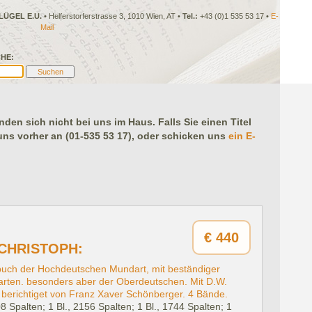
LÜGEL E.U.
• Helferstorferstrasse 3, 1010 Wien, AT •
Tel.:
+43 (0)1 535 53 17 •
E-
Mail
HE:
en sich nicht bei uns im Haus. Falls Sie einen Titel
 uns vorher an (01-535 53 17), oder schicken uns
ein E-
€
440
CHRISTOPH:
buch der Hochdeutschen Mundart, mit beständiger
arten. besonders aber der Oberdeutschen. Mit D.W.
d berichtiget von Franz Xaver Schönberger. 4 Bände.
08 Spalten; 1 Bl., 2156 Spalten; 1 Bl., 1744 Spalten; 1