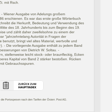
Zt. mit Rsch.
2. - Wiener Ausgabe von Adelungs großem
86 erschienen. Es war das erste große Wörterbuch
chreibt die Herkunft, Bedeutung und Verwendung des
Mitte des 18. Jahrhunderts bis zum Beginn des 19.
eise und zählt daher zweifelsohne zu einem der
r "jahrzehntelang Autorität in Fragen der
benutzt, bringt viel altes Material, wertvolle und
er). - Die vorliegende Ausgabe enthält zu jedem Band
besserungen von Dietrich W. Soltau. -
n, stellenweise leicht stock- oder braunfleckig, Ecken
beres Kapital von Band 2 stärker bestoßen. Rücken
 mit Gebrauchsspuren.
 die Portospesen nach den Tarifen der Österr. Post AG.