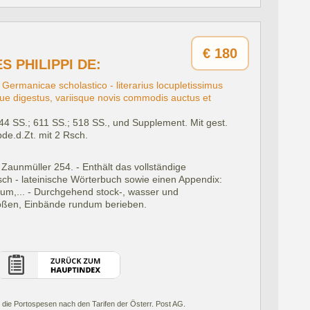
€
180
 PHILIPPI DE:
Germanicae scholastico - literarius locupletissimus
ue digestus, variisque novis commodis auctus et
044 SS.; 611 SS.; 518 SS., und Supplement. Mit gest.
.bde.d.Zt. mit 2 Rsch.
Zaunmüller 254. - Enthält das vollständige
sch - lateinische Wörterbuch sowie einen Appendix:
m,... - Durchgehend stock-, wasser und
toßen, Einbände rundum berieben.
 die Portospesen nach den Tarifen der Österr. Post AG.