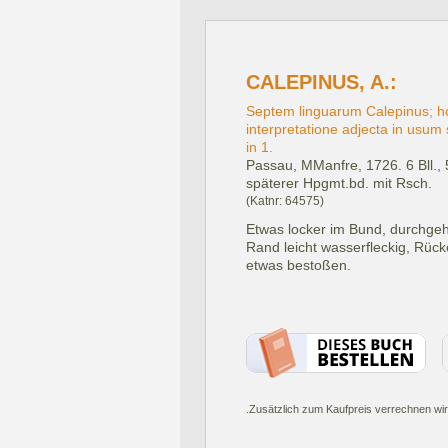
CALEPINUS, A.:
Septem linguarum Calepinus; ho
interpretatione adjecta in usum 
in 1.
Passau, MManfre, 1726.
6 Bll.
späterer Hpgmt.bd. mit Rsch.
(Katnr: 64575)
Etwas locker im Bund, durchgeh
Rand leicht wasserfleckig, Rück
etwas bestoßen.
.Zusätzlich zum Kaufpreis verrechnen wir