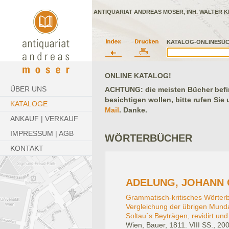
ANTIQUARIAT ANDREAS MOSER, INH. WALTER K
KATALOG-ONLINESUC
ONLINE KATALOG!
ÜBER UNS
ACHTUNG: die meisten Bücher befind
besichtigen wollen, bitte rufen Sie
KATALOGE
Mail
. Danke.
ANKAUF | VERKAUF
IMPRESSUM | AGB
WÖRTERBÜCHER
KONTAKT
ADELUNG, JOHANN 
Grammatisch-kritisches Wörter
Vergleichung der übrigen Mund
Soltau´s Beyträgen, revidirt un
Wien, Bauer, 1811.
VIII SS., 20