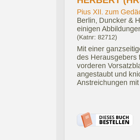
HERBERT (HR
Pius XII. zum Gedäc
Berlin, Duncker & 
einigen Abbildunge
(Katnr: 82712)
Mit einer ganzseiti
des Herausgebers f
vorderen Vorsatzbla
angestaubt und knic
Anstreichungen mit B