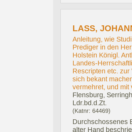
LASS, JOHANN
Anleitung, wie Stu
Prediger in den He
Holstein Königl. A
Landes-Herrschaftl
Rescripten etc. zur
sich bekant machen
vermehret, und mit 
Flensburg, Serring
Ldr.bd.d.Zt.
(Katnr: 64469)
Durchschossenes E
alter Hand beschri