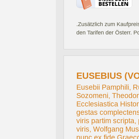
.Zusätzlich zum Kaufprei
den Tarifen der Österr. P
EUSEBIUS (V
Eusebii Pamphili, Ru
Sozomeni, Theodori,
Ecclesiastica Histo
gestas complectens:
viris partim scripta
viris, Wolfgang Mus
nunc ex fide Graeco