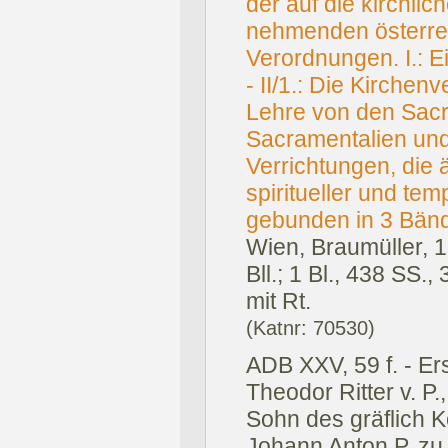
der auf die kirchli
nehmenden österre
Verordnungen. I.: E
- II/1.: Die Kirche
Lehre von den Sacra
Sacramentalien und
Verrichtungen, die 
spiritueller und te
gebunden in 3 Bän
Wien, Braumüller, 
Bll.; 1 Bl., 438 SS., 
mit Rt.
(Katnr: 70530)
ADB XXV, 59 f. - E
Theodor Ritter v. P
Sohn des gräflich 
Johann Anton P. zu 