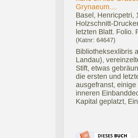
Grynaeum....
Basel, Henricpetri, 
Holzschnitt-Drucker
letzten Blatt. Folio.
(Katnr: 64647)
Bibliotheksexlibris 
Landau), vereinzel
Stift, etwas gebräu
die ersten und letz
ausgefranst, einig
inneren Einbanddec
Kapital geplatzt, E