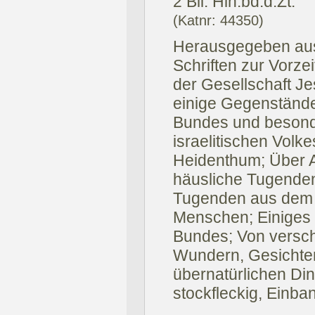
2 Bll. Hln.bd.d.Zt.
(Katnr: 44350)
Herausgegeben aus
Schriften zur Vorze
der Gesellschaft Jes
einige Gegenstände 
Bundes und beson
israelitischen Vol
Heidenthum; Über A
häusliche Tugende
Tugenden aus dem 
Menschen; Einiges
Bundes; Von versc
Wundern, Gesichte
übernatürlichen Din
stockfleckig, Einba