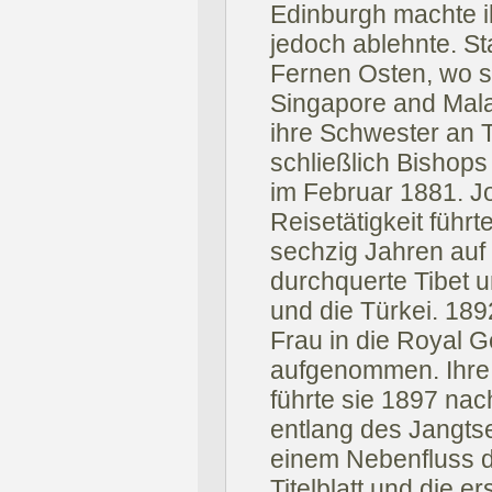
Edinburgh machte ih
jedoch ablehnte. St
Fernen Osten, wo s
Singapore and Mal
ihre Schwester an 
schließlich Bishop
im Februar 1881. Jo
Reisetätigkeit führt
sechzig Jahren auf 
durchquerte Tibet u
und die Türkei. 189
Frau in die Royal G
aufgenommen. Ihre
führte sie 1897 na
entlang des Jangts
einem Nebenfluss de
Titelblatt und die 