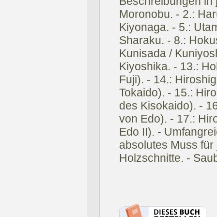
Beschreibungen in 
Moronobu. - 2.: Har
Kiyonaga. - 5.: Utam
Sharaku. - 8.: Hokusa
Kunisada / Kuniyoshi
Kiyoshika. - 13.: H
Fuji). - 14.: Hirosh
Tokaido). - 15.: Hir
des Kisokaido). - 1
von Edo). - 17.: Hi
Edo II). - Umfangre
absolutes Muss für
Holzschnitte. - Sa