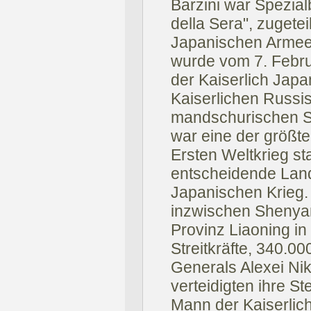
Barzini war Spezial
della Sera", zugetei
Japanischen Armee.
wurde vom 7. Febru
der Kaiserlich Jap
Kaiserlichen Russi
mandschurischen S
war eine der größt
Ersten Weltkrieg st
entscheidende Land
Japanischen Krieg.
inzwischen Shenyan
Provinz Liaoning in
Streitkräfte, 340.0
Generals Alexei Nik
verteidigten ihre S
Mann der Kaiserlic