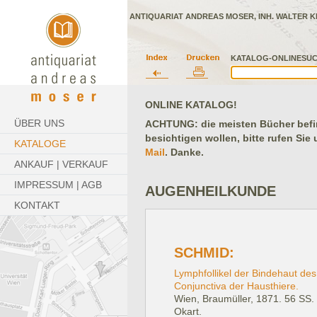
ANTIQUARIAT ANDREAS MOSER, INH. WALTER K
KATALOG-ONLINESUC
ONLINE KATALOG!
ÜBER UNS
ACHTUNG: die meisten Bücher befind
besichtigen wollen, bitte rufen Sie
KATALOGE
Mail
. Danke.
ANKAUF | VERKAUF
IMPRESSUM | AGB
AUGENHEILKUNDE
KONTAKT
SCHMID:
Lymphfollikel der Bindehaut des
Conjunctiva der Hausthiere.
Wien, Braumüller, 1871.
56 SS. 
Okart.